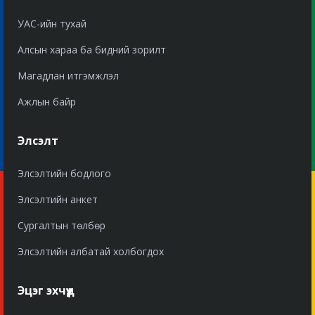
УАС-ийн тухай
Алсын хараа ба бидний зорилт
Магадлан итгэмжлэл
Ажлын байр
Элсэлт
Элсэлтийн бодлого
Элсэлтийн анкет
Сургалтын төлбөр
Элсэлтийн албатай холбогдох
Эцэг эхчүүд