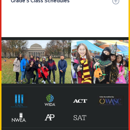
Grade 5 Class Schedules
→
Class 5A
→
Class 5B
→
Class 5C