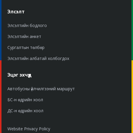
Элсэлт
Элсэлтийн бодлого
Элсэлтийн анкет
Сургалтын төлбөр
Элсэлтийн албатай холбогдох
Эцэг эхчүүд
Автобусны үйлчилгээний маршрут
БС-н өдрийн хоол
ДС-н өдрийн хоол
Website Privacy Policy