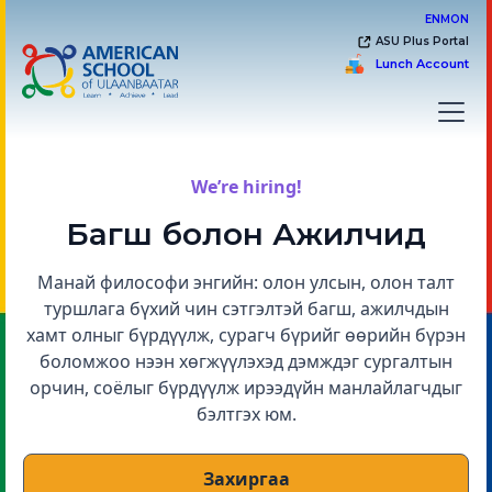
EN
MON
ASU Plus Portal
Lunch Account
We’re hiring!
Багш болон Ажилчид
Манай философи энгийн: олон улсын, олон талт
туршлага бүхий чин сэтгэлтэй багш, ажилчдын
хамт олныг бүрдүүлж, сурагч бүрийг өөрийн бүрэн
боломжоо нээн хөгжүүлэхэд дэмждэг сургалтын
орчин, соёлыг бүрдүүлж ирээдүйн манлайлагчдыг
бэлтгэх юм.
Захиргаа