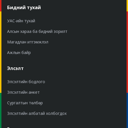
Бидний тухай
УАС-ийн тухай
Алсын хараа ба бидний зорилт
Магадлан итгэмжлэл
Ажлын байр
Элсэлт
Элсэлтийн бодлого
Элсэлтийн анкет
Сургалтын төлбөр
Элсэлтийн албатай холбогдох