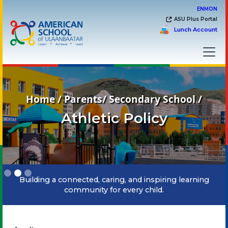
EN
MON
ASU Plus Portal
Lunch Account
Home / Parents/ Secondary School /
Athletic Policy
Slide 2 of 3.
Building a connected, caring, and inspiring learning
community for every child.