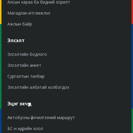
Алсын хараа ба бидний зорилт
Магадлан итгэмжлэл
Ажлын байр
Элсэлт
Элсэлтийн бодлого
Элсэлтийн анкет
Сургалтын төлбөр
Элсэлтийн албатай холбогдох
Эцэг эхчүүд
Автобусны үйлчилгээний маршрут
БС-н өдрийн хоол